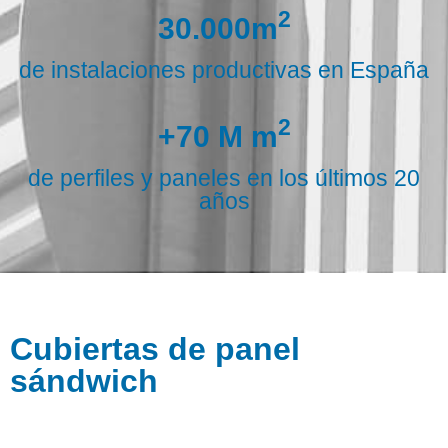
2
30.000m
de instalaciones productivas en España
2
+70 M m
de perfiles y paneles en los últimos 20
años
Cubiertas de panel
sándwich